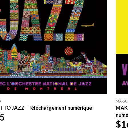
O
MAKA
TO JAZZ - Téléchargement numérique
MAKA
5
numé
$1