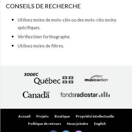
50,00
CONSEILS DE RECHERCHE
$
(0)
50,00
Utilisez moins de mots-clés ou des mots-clés moins
$ à
spécifiques.
75,00
$
(0)
Vérifiez bien l'orthographe.
75,00
Utilisez moins de filtres.
$ à
150,00
$
(0)
150,00
$ à
200,00
$
(0)
Plus
de
200,00
$
(0)
Accueil
Projets
Boutique
Propriété intellectuelle
Politique de retours
Nous joindre
English