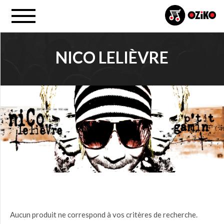
NICO LELIÈVRE
PROJET
Tous
PRIX
0,00
$ à
25,00
$
(0)
25,00
Aucun produit ne correspond à vos critères de recherche.
$ à