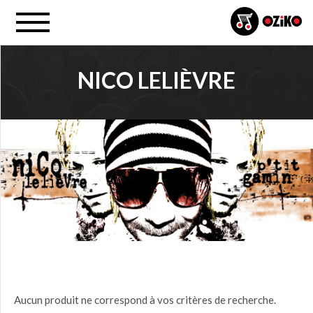
NICO LELIÈVRE
PROJET
Tous
PRIX
0,00
$ à
25,00
$
(0)
25,00
Aucun produit ne correspond à vos critères de recherche.
$ à