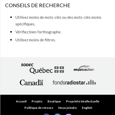
50,00
CONSEILS DE RECHERCHE
$
(0)
50,00
Utilisez moins de mots-clés ou des mots-clés moins
$ à
spécifiques.
75,00
$
(0)
Vérifiez bien l'orthographe.
75,00
Utilisez moins de filtres.
$ à
150,00
$
(0)
150,00
$ à
200,00
$
(0)
Plus
de
200,00
$
(0)
Accueil
Projets
Boutique
Propriété intellectuelle
Politique de retours
Nous joindre
English