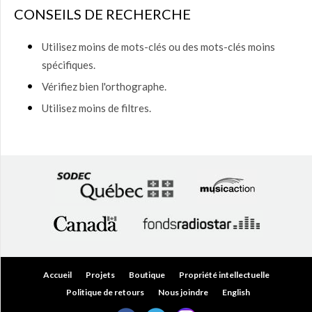
$ à
CONSEILS DE RECHERCHE
150,00
$
(0)
Utilisez moins de mots-clés ou des mots-clés moins
150,00
spécifiques.
$ à
200,00
Vérifiez bien l'orthographe.
$
(0)
Utilisez moins de filtres.
Plus
de
200,00
$
(0)
Accueil
Projets
Boutique
Propriété intellectuelle
Politique de retours
Nous joindre
English