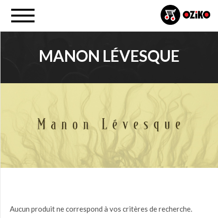
MANON LÉVESQUE
PRIX
0,00
$ à
25,00
$
(0)
25,00
$ à
50,00
$
(0)
50,00
$ à
75,00
$
(0)
Aucun produit ne correspond à vos critères de recherche.
75,00