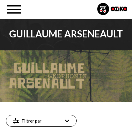
GUILLAUME ARSENEAULT
PROJET
Guillaume Arseneault (1)
FILTRE
Disponible
à l'achat
en ligne
(1)
Filtrer par