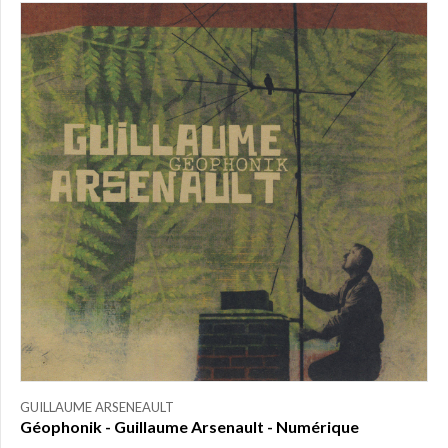
PRIX
0,00
$ à
25,00
$
(1)
25,00
$ à
50,00
$
(0)
50,00
$ à
75,00
$
(0)
75,00
$ à
150,00
$
(0)
150,00
GUILLAUME ARSENEAULT
$ à
Géophonik - Guillaume Arsenault - Numérique
200,00