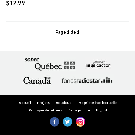
$12.99
$
(0)
Plus
de
200,00
$
(0)
Page
1
de
1
Accueil
Projets
Boutique
Propriété intellectuelle
Politique de retours
Nous joindre
English