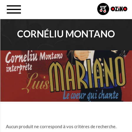
CORNÉLIU MONTANO
PROJET
Tous
PRIX
0,00
$ à
25,00
$
(0)
25,00
Aucun produit ne correspond à vos critères de recherche.
$ à