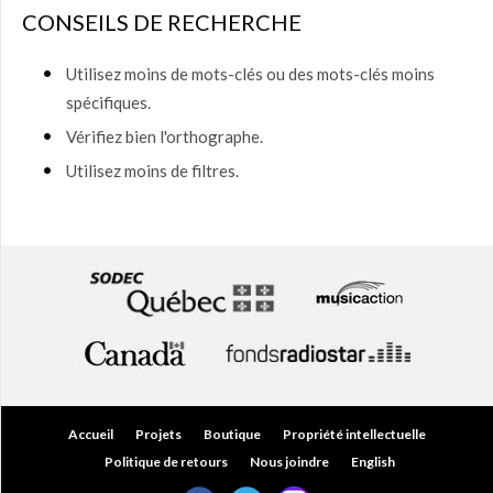
50,00
CONSEILS DE RECHERCHE
$
(0)
50,00
Utilisez moins de mots-clés ou des mots-clés moins
$ à
spécifiques.
75,00
$
(0)
Vérifiez bien l'orthographe.
75,00
Utilisez moins de filtres.
$ à
150,00
$
(0)
150,00
$ à
200,00
$
(0)
Plus
de
200,00
$
(0)
Accueil
Projets
Boutique
Propriété intellectuelle
Politique de retours
Nous joindre
English