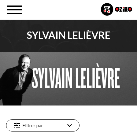
SYLVAIN LELIÈVRE
PROJET
Sylvain Lelièvre (15)
FILTRE
Nouveauté
(1)
Vedette
(1)
Filtrer par
Disponible