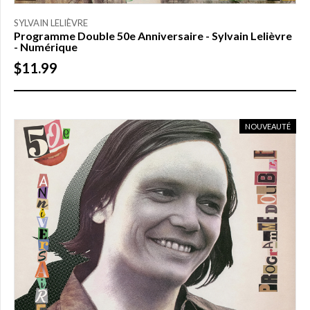
$ à
150,00
SYLVAIN LELIÈVRE
$
(1)
Programme Double 50e Anniversaire - Sylvain Lelièvre
- Numérique
150,00
$11.99
$ à
200,00
$
(0)
Plus
NOUVEAUTÉ
de
200,00
$
(0)