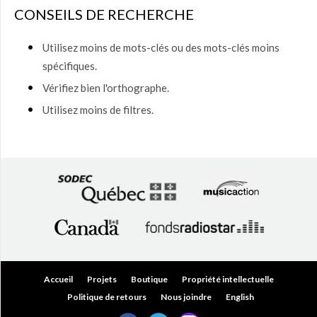
$ à
CONSEILS DE RECHERCHE
150,00
$
(0)
Utilisez moins de mots-clés ou des mots-clés moins
150,00
spécifiques.
$ à
200,00
Vérifiez bien l'orthographe.
$
(0)
Utilisez moins de filtres.
Plus
de
200,00
$
(0)
Accueil
Projets
Boutique
Propriété intellectuelle
Politique de retours
Nous joindre
English