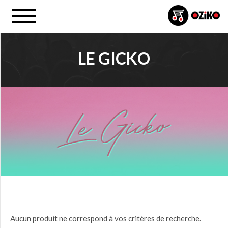
LE GICKO
PRIX
0,00
$ à
25,00
$
(0)
25,00
$ à
50,00
$
(0)
50,00
$ à
75,00
$
(0)
Aucun produit ne correspond à vos critères de recherche.
75,00