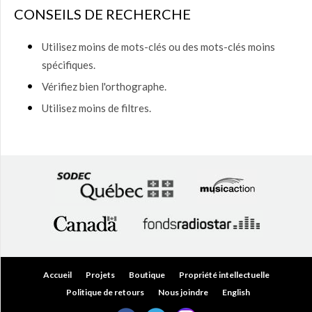
50,00
CONSEILS DE RECHERCHE
$
(0)
50,00
Utilisez moins de mots-clés ou des mots-clés moins
$ à
spécifiques.
75,00
$
(0)
Vérifiez bien l'orthographe.
75,00
Utilisez moins de filtres.
$ à
150,00
$
(0)
150,00
$ à
200,00
$
(0)
Plus
de
200,00
$
(0)
Accueil
Projets
Boutique
Propriété intellectuelle
Politique de retours
Nous joindre
English