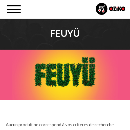
FEUYÜ
PROJET
Tous
PRIX
0,00
$ à
25,00
$
(0)
25,00
Aucun produit ne correspond à vos critères de recherche.
$ à