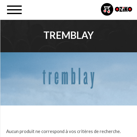
TREMBLAY
PROJET
Tous
PRIX
0,00
$ à
25,00
$
(0)
25,00
Aucun produit ne correspond à vos critères de recherche.
$ à