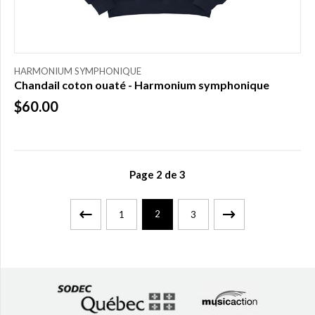
HARMONIUM SYMPHONIQUE
Chandail coton ouaté - Harmonium symphonique
$60.00
Page
2
de
3
2
1
3