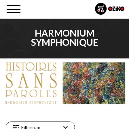
HARMONIUM
SYMPHONIQUE
PROJET
Harmonium (…) (18)
FILTRE
Nouveauté
(1)
Vedette
(1)
Disponible
Filtrer par