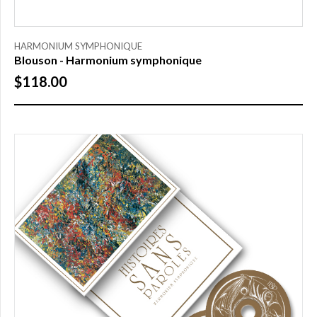
TAILLE
HARMONIUM SYMPHONIQUE
Blouson - Harmonium symphonique
S
$118.00
M
L
XL
XXL
XXXL
PRIX
0,00
$ à
25,00