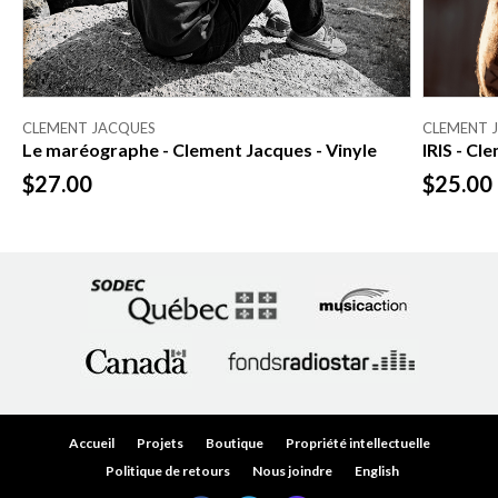
CLEMENT JACQUES
CLEMENT 
Le maréographe - Clement Jacques - Vinyle
IRIS - Cl
$27.00
$25.00
Accueil
Projets
Boutique
Propriété intellectuelle
Politique de retours
Nous joindre
English