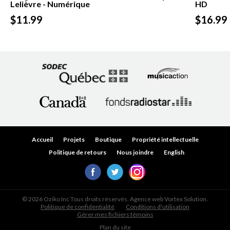
Lelièvre - Numérique
HD
$11.99
$16.99
Accueil
Projets
Boutique
Propriété intellectuelle
Politique de retours
Nous joindre
English
© 2026 Oziko Inc Tous droits réservés. Agence web
Vortex Solution
.
Politique de confidentialité
Conditions d'utilisation
Gérer mes fichiers témoins
Plan du site