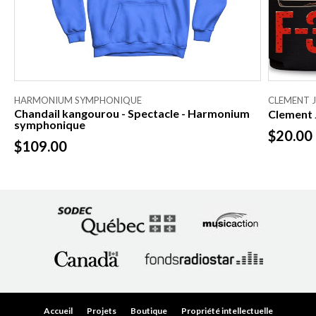
HARMONIUM SYMPHONIQUE
CLEMENT 
Chandail kangourou - Spectacle - Harmonium
Clement 
symphonique
$20.00
$109.00
Accueil
Projets
Boutique
Propriété intellectuelle