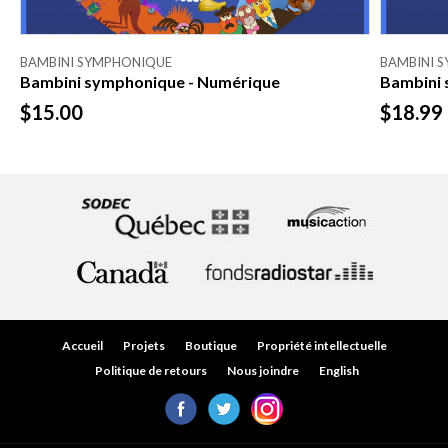
BAMBINI SYMPHONIQUE
BAMBINI 
Bambini symphonique - Numérique
Bambini 
$15.00
$18.99
Accueil
Projets
Boutique
Propriété intellectuelle
Politique de retours
Nous joindre
English