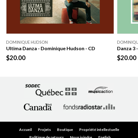
DOMINIQUE HUDSON
DOMINIQU
Ultima Danza - Dominique Hudson - CD
Danza 3 
$20.00
$20.00
Accueil
Projets
Boutique
Propriété intellectuelle
Politique de retours
Nous joindre
English