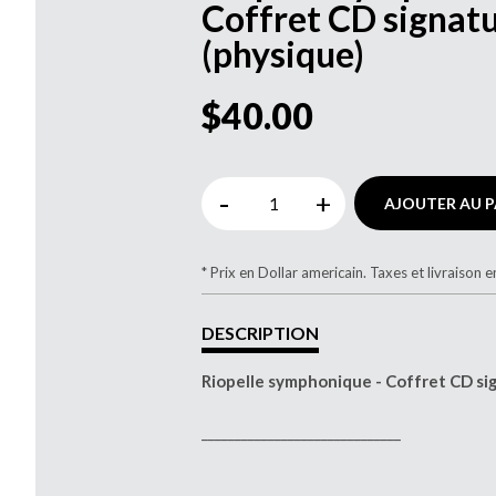
Coffret CD signat
(physique)
$40.00
-
+
AJOUTER AU P
* Prix en Dollar americain. Taxes et livraison e
DESCRIPTION
Riopelle symphonique - Coffret CD si
______________________________