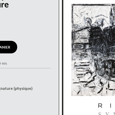
ure
ANIER
n sus.
gnature (physique)