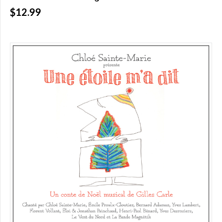
$12.99
Over
$200.00
(0)