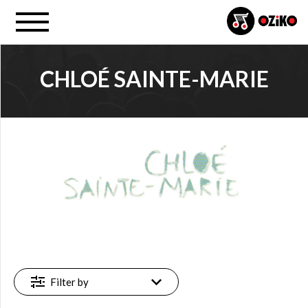
CHLOÉ SAINTE-MARIE
PROJECT
Chloé Sainte-Marie (3)
FILTER
Available
online
(3)
Filter by