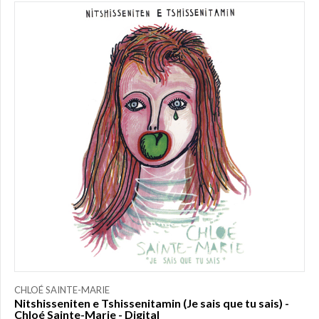
PRICE
$0.00
to
$25.00
(3)
$25.00
to
$50.00
(0)
$50.00
to
$75.00
(0)
$75.00
to
$150.00
(0)
$150.00
to
CHLOÉ SAINTE-MARIE
$200.00
Nitshisseniten e Tshissenitamin (Je sais que tu sais) -
Chloé Sainte-Marie - Digital
(0)