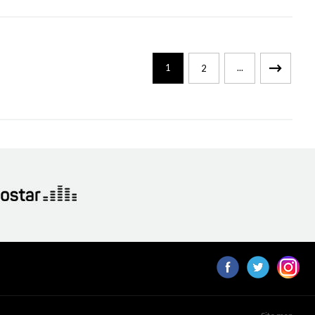
1
...
2