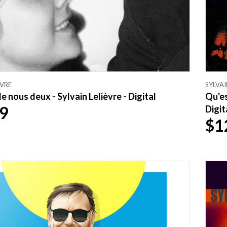
ÈVRE
SYLVAI
de nous deux - Sylvain Lelièvre - Digital
Qu'es
9
Digit
$1