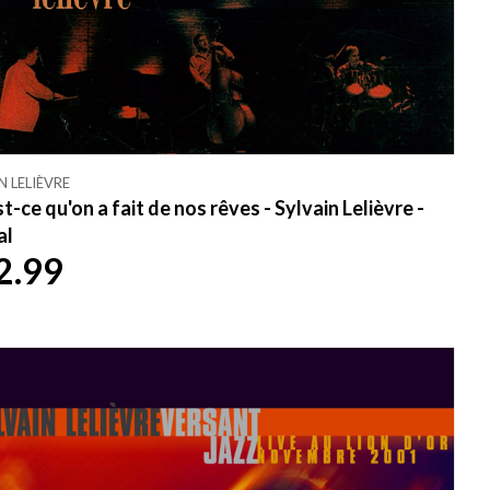
N LELIÈVRE
t-ce qu'on a fait de nos rêves - Sylvain Lelièvre -
al
2.99