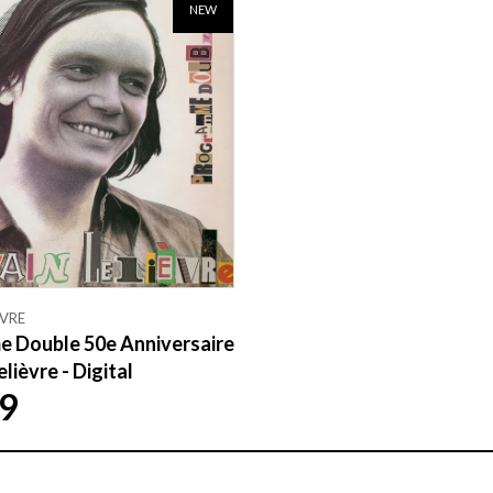
NEW
ÈVRE
 Double 50e Anniversaire
elièvre - Digital
9