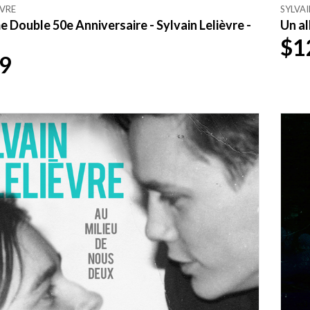
ÈVRE
SYLVAI
Double 50e Anniversaire - Sylvain Lelièvre -
Un al
$1
9