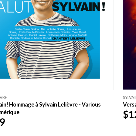
ÈVRE
SYLVAI
ain! Hommage à Sylvain Lelièvre - Various
Versa
$1
umérique
9