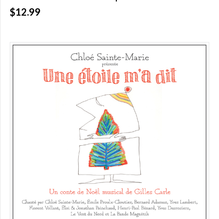
$
(0)
$12.99
Plus
de
200,00
$
(0)