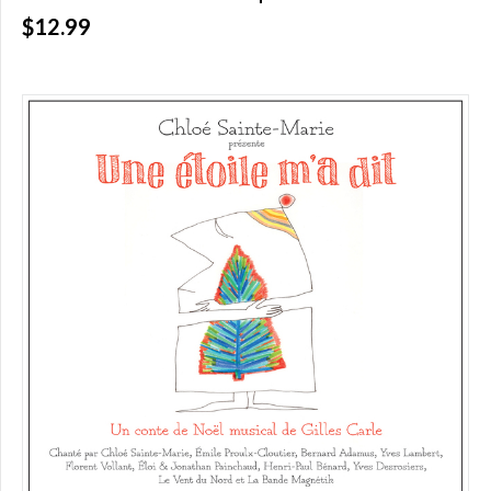
$
(0)
$12.99
Plus
de
200,00
$
(0)