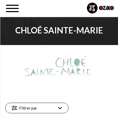
CHLOÉ SAINTE-MARIE
PROJET
Chloé Sainte-Marie (3)
FILTRE
Disponible
à l'achat
en ligne
(3)
Filtrer par