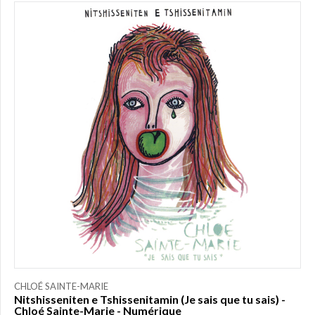
PRIX
0,00
$ à
25,00
$
(3)
25,00
$ à
50,00
$
(0)
50,00
$ à
75,00
$
(0)
75,00
$ à
150,00
$
(0)
150,00
CHLOÉ SAINTE-MARIE
$ à
Nitshisseniten e Tshissenitamin (Je sais que tu sais) -
Chloé Sainte-Marie - Numérique
200,00