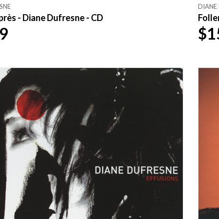
SNE
DIANE
près - Diane Dufresne - CD
Folle
9
$1