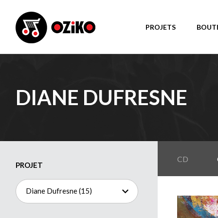
PROJETS
BOUT
DIANE DUFRESNE
CD
PROJET
Diane Dufresne (15)