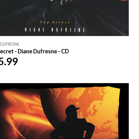
 DUFRESNE
ecret - Diane Dufresne - CD
5.99