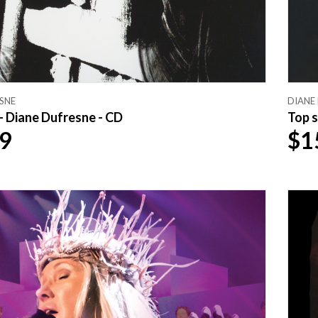
SNE
DIANE
- Diane Dufresne - CD
Top s
9
$1