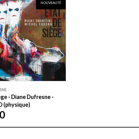
NOUVEAUTÉ
SNE
ège - Diane Dufresne -
D (physique)
0