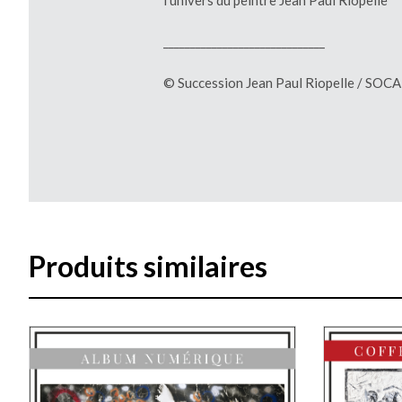
l’univers du peintre Jean Paul Riopelle
______________________________
© Succession Jean Paul Riopelle / SOC
Produits similaires