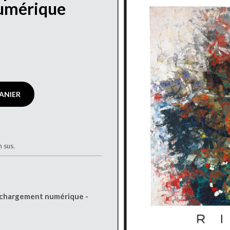
umérique
ANIER
n sus.
échargement numérique -