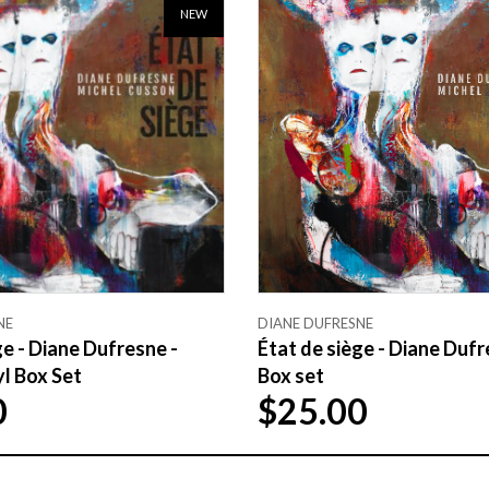
NEW
NE
DIANE DUFRESNE
ge - Diane Dufresne -
État de siège - Diane Dufr
l Box Set
Box set
0
$25.00