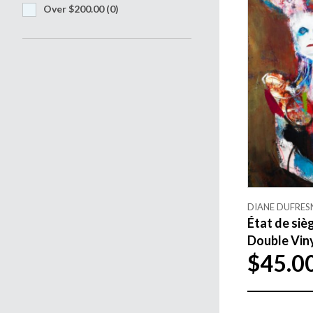
Over $200.00
(0)
DIANE DUFRES
État de siè
Double Viny
$45.0