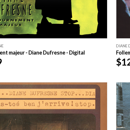
NE
DIANE 
t majeur - Diane Dufresne - Digital
Folle
9
$1