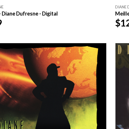
NE
DIANE 
- Diane Dufresne - Digital
Meille
9
$1