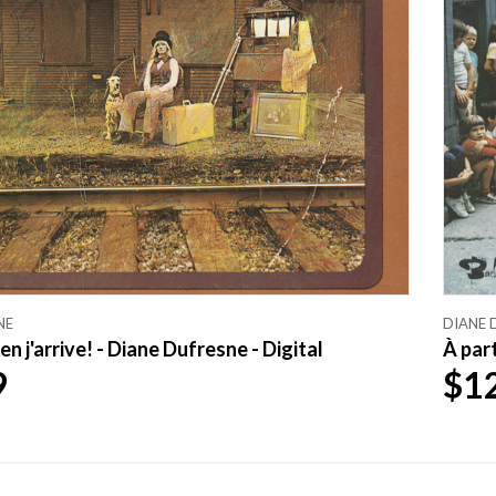
NE
DIANE 
n j'arrive! - Diane Dufresne - Digital
À part
9
$1