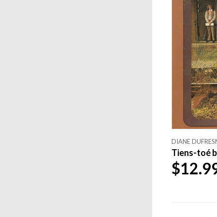
DIANE DUFRES
Tiens-toé be
$12.9