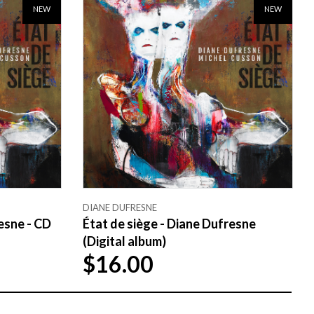
NEW
NEW
DIANE DUFRESNE
esne - CD
État de siège - Diane Dufresne
(Digital album)
$16.00